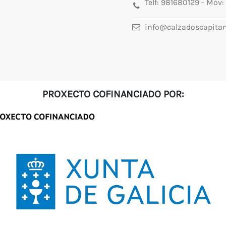
Telf:
981680129
- Móv:
info@calzadoscapita
PROXECTO COFINANCIADO POR: