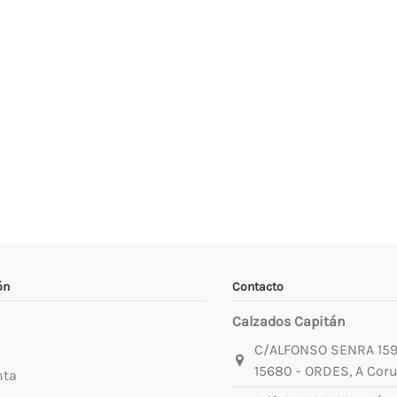
ón
Contacto
Calzados Capitán
C/ALFONSO SENRA 15
15680 - ORDES, A Cor
nta