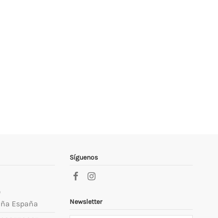
Síguenos
9
Newsletter
uña España