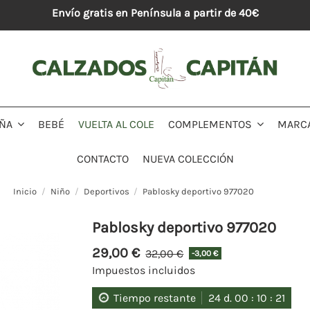
Envío gratis en Península a partir de 40€
BEBÉ
VUELTA AL COLE
MARC
IÑA
COMPLEMENTOS
CONTACTO
NUEVA COLECCIÓN
Inicio
Niño
Deportivos
Pablosky deportivo 977020
Pablosky deportivo 977020
29,00 €
32,00 €
-3,00 €
Impuestos incluidos
Tiempo restante
24
d.
00
:
10
:
20