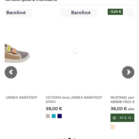
-3,00 €
OT
VICTORIA lona UNISEX BAREFOOT
MUSTANG sandalia BAREFOOT
370111
48908 FREE BABY
39,00 €
36,00 €
39,00 €
24
d.
13
:
54
:
47