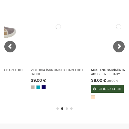
T
VICTORIA lona UNISEX BAREFOOT
MUSTANG sandalia BAREFOOT
370111
48908 FREE BABY
39,00 €
36,00 €
39,00 €
21
d.
16
:
14
:
48