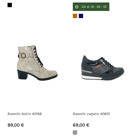
23
d.
19
:
45
:
57
Baerchi botín 40166
Baerchi zapato 40601
89,00 €
69,00 €