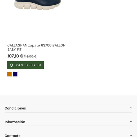
CALLAGHAN zapato 63700 BALLON
EASY FIT
107,10 €
119,00 €
24
d.
13
:
33
:
31
Condiciones
Información
Contacto