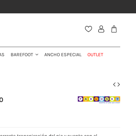
AS
ANCHO ESPECIAL
OUTLET
BAREFOOT
0
orrecta transpiración del pie y cuenta con el