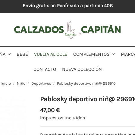
Envío gratis en Península a partir de 40€
BEBÉ
VUELTA AL COLE
MARC
IÑA
COMPLEMENTOS
CONTACTO
NUEVA COLECCIÓN
Inicio
Niño
Deportivos
Pablosky deportivo niñ@ 296910
Pablosky deportivo niñ@ 29691
47,00 €
Impuestos incluidos
Deportivo de piel natural que garantiza la c