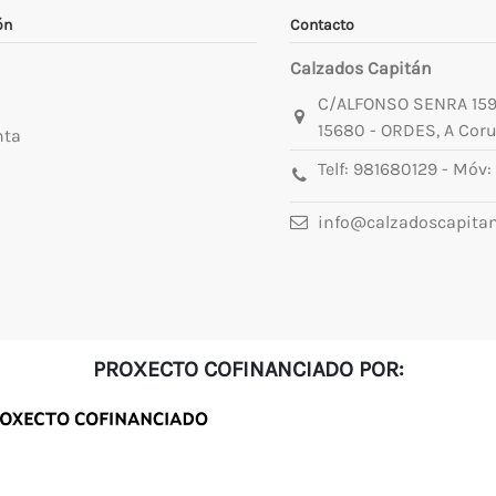
ón
Contacto
Calzados Capitán
C/ALFONSO SENRA 15
15680 - ORDES, A Cor
nta
Telf:
981680129
- Móv:
info@calzadoscapita
PROXECTO COFINANCIADO POR: