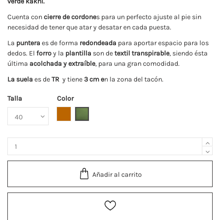
verde kakhi.
Cuenta con
cierre de cordone
s para un perfecto ajuste al pie sin
necesidad de tener que atar y desatar en cada puesta.
La
puntera
es de forma
redondeada
para aportar espacio para los
dedos. El
forro
y la
plantilla
son de
textil transpirable
, siendo ésta
última
acolchada y extraíble
, para una gran comodidad.
La suela
es de
TR
y tiene
3 cm e
n la zona del tacón.
Talla
Color
Cuero
Kakhi
Añadir al carrito