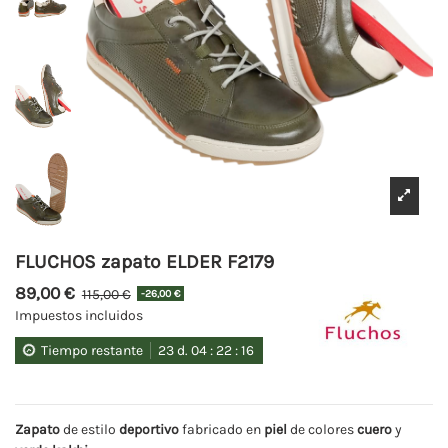
FLUCHOS zapato ELDER F2179
89,00 €
115,00 €
-26,00 €
Impuestos incluidos
Tiempo restante
23
d.
04
:
22
:
16
Zapato
de estilo
deportivo
fabricado en
piel
de colores
cuero
y