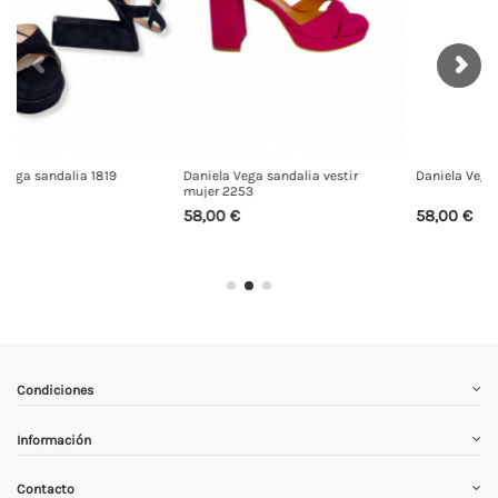
a sandalia vestir
Daniela Vega sandalia 2253
Daniela Vega 24
3
58,00 €
69,00 €
Condiciones
Información
Contacto