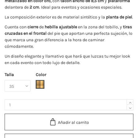
metalizado en color oro,
con
tacón ancho de 9,5 cm
y
plataforma
delantera de
2 cm
. Ideal para eventos y ocasiones especiales.
La composición exterior es de material sintético y la
planta de piel
.
Cuenta con
cierre
de
hebilla ajustable
en la zona del tobillo, y
tiras
cruzadas en el frontal
del pie que aportan una perfecta sujeción, lo
que marca una gran diferencia a la hora de caminar
cómodamente.
Un diseño elegante y llamativo que hará que luzcas tu mejor look
en cada evento con todo lujo de detalle.
Talla
Color
Oro
Añadir al carrito