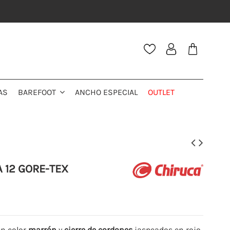
AS
ANCHO ESPECIAL
OUTLET
BAREFOOT
 12 GORE-TEX
n color
marrón
y
cierre de cordones
jaspeados en rojo.