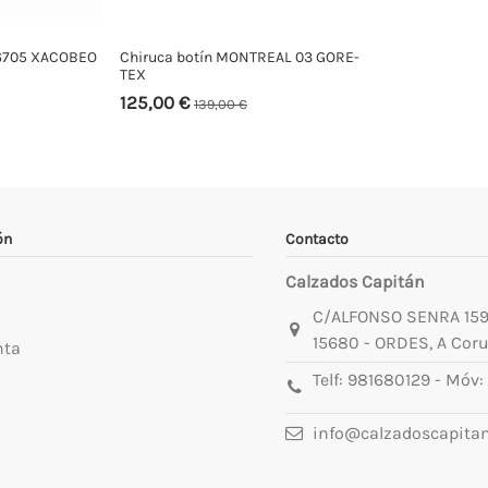
06705 XACOBEO
Chiruca botín MONTREAL 03 GORE-
TEX
125,00 €
139,00 €
ón
Contacto
Calzados Capitán
C/ALFONSO SENRA 15
15680 - ORDES, A Cor
nta
Telf:
981680129
- Móv:
info@calzadoscapita