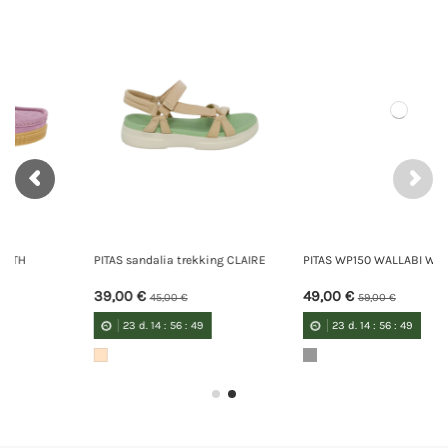
PITAS sandalia trekking CLAIRE
PITAS WP150 WALLABI WASHED
39,00 €
49,00 €
45,00 €
59,00 €
23
d.
14
:
56
:
48
23
d.
14
:
56
:
48