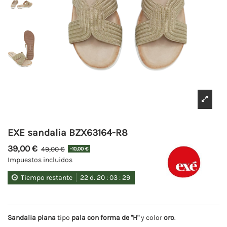
EXE sandalia BZX63164-R8
39,00 €
49,00 €
-10,00 €
Impuestos incluidos
Tiempo restante
22
d.
20
:
03
:
29
Sandalia plana
tipo
pala con forma de "H"
y color
oro
.