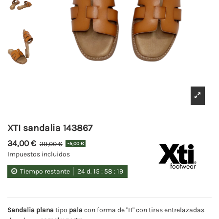
XTI sandalia 143867
34,00 €
39,00 €
-5,00 €
Impuestos incluidos
Tiempo restante
24
d.
15
:
58
:
19
Sandalia plana
tipo
pala
con forma de "H" con tiras entrelazadas