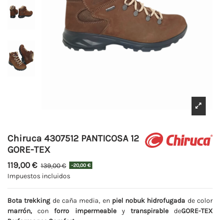
Chiruca 4307512 PANTICOSA 12
GORE-TEX
119,00 €
139,00 €
-20,00 €
Impuestos incluidos
Bota trekking
de caña media, en
piel nobuk hidrofugada
de color
marrón,
con
forro impermeable
y
transpirable
de
GORE-TEX