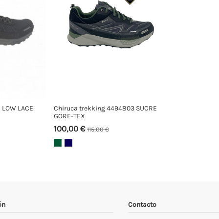
E LOW LACE
Chiruca trekking 4494803 SUCRE
GORE-TEX
100,00 €
115,00 €
ón
Contacto