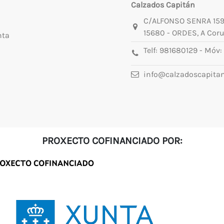
Calzados Capitán
C/ALFONSO SENRA 15
15680 - ORDES, A Cor
nta
Telf:
981680129
- Móv:
info@calzadoscapita
PROXECTO COFINANCIADO POR: