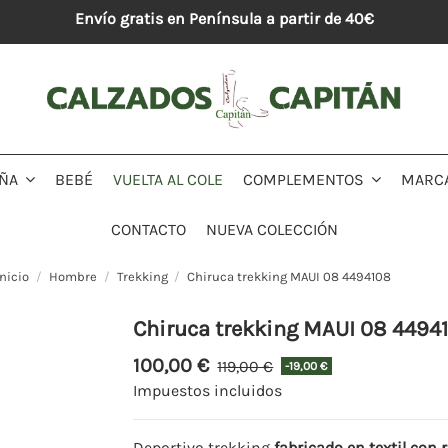
Envío gratis en Península a partir de 40€
BEBÉ
VUELTA AL COLE
MARC
IÑA
COMPLEMENTOS
CONTACTO
NUEVA COLECCIÓN
Inicio
Hombre
Trekking
Chiruca trekking MAUI 08 4494108
Chiruca trekking MAUI 08 4494
100,00 €
119,00 €
-19,00 €
Impuestos incluidos
Deportivo trekking
fabricado en textil con 