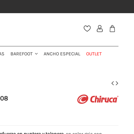
AS
ANCHO ESPECIAL
OUTLET
BAREFOOT
108
refuerzo en puntera y talonera
, en color gris con