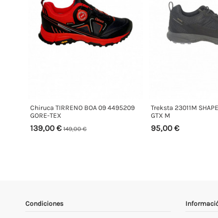
Chiruca TIRRENO BOA 09 4495209
Treksta 23011M SHAP
GORE-TEX
GTX M
139,00 €
95,00 €
149,00 €
Condiciones
Informaci