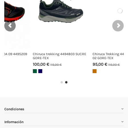
803 SUCRE
Chiruca Trekking 4491802 AVILA
Chiruca Trekking 4550401
02 GORE-TEX
AUSTRALIA 01 GORE-TEX
95,00 €
100,00 €
115,00 €
120,00 €
Condiciones
Información