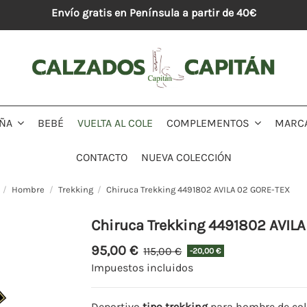
Envío gratis en Península a partir de 40€
BEBÉ
VUELTA AL COLE
MARC
IÑA
COMPLEMENTOS
CONTACTO
NUEVA COLECCIÓN
Hombre
Trekking
Chiruca Trekking 4491802 AVILA 02 GORE-TEX
Chiruca Trekking 4491802 AVIL
95,00 €
115,00 €
-20,00 €
Impuestos incluidos
Deportivo
tipo trekking
para hombre de co