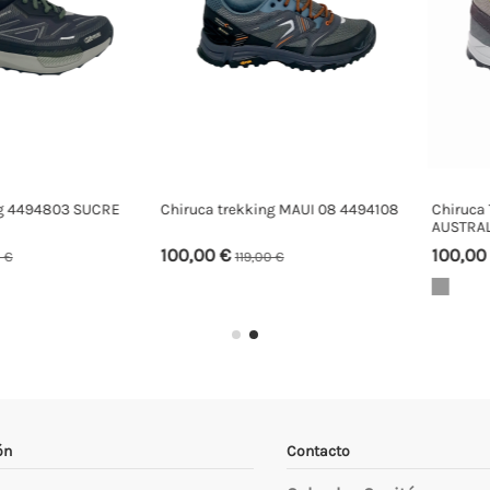
94803 SUCRE
Chiruca trekking MAUI 08 4494108
Chiruca Trekk
AUSTRALIA 01
100,00 €
100,00 €
119,00 €
120
ón
Contacto