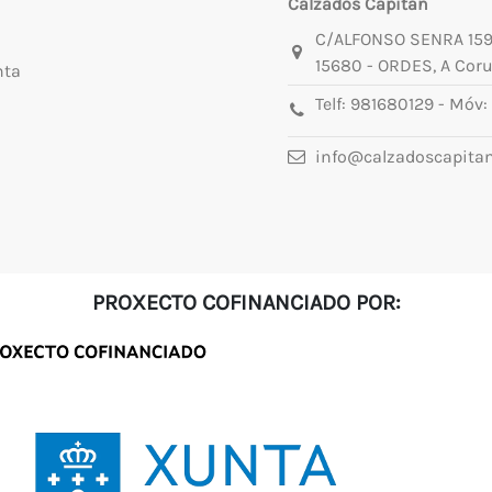
Calzados Capitán
C/ALFONSO SENRA 15
15680 - ORDES, A Cor
nta
Telf:
981680129
- Móv:
info@calzadoscapita
PROXECTO COFINANCIADO POR: