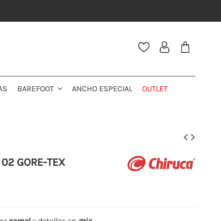
AS
ANCHO ESPECIAL
OUTLET
BAREFOOT
A 02 GORE-TEX
lor
camel
y detalles en
gris
.