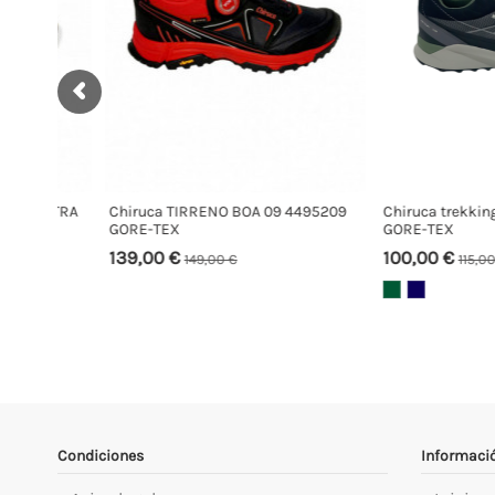
MATRA
Chiruca TIRRENO BOA 09 4495209
Chiruca trekking 44
GORE-TEX
GORE-TEX
139,00 €
100,00 €
149,00 €
115,00 €
Condiciones
Informaci