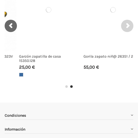
V
Garzón zapatilla de casa
Gorila zapato niñ@ 26351 / 25351
15350.128
25,00 €
55,00 €
Condiciones
Información