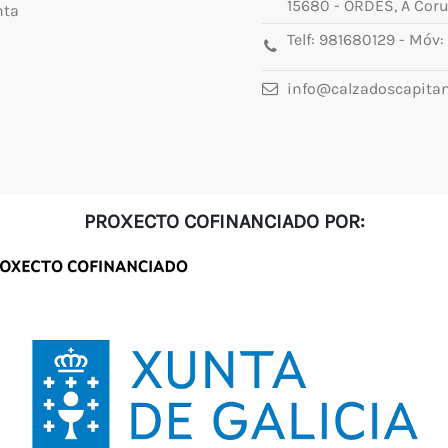
15680 - ORDES, A Cor
nta
Telf:
981680129
- Móv:
info@calzadoscapita
PROXECTO COFINANCIADO POR: