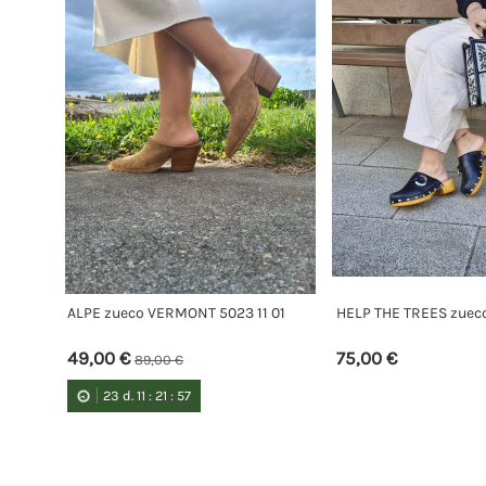
ALPE zueco VERMONT 5023 11 01
HELP THE TREES zuec
49,00 €
75,00 €
89,00 €
23
d.
11
:
21
:
57