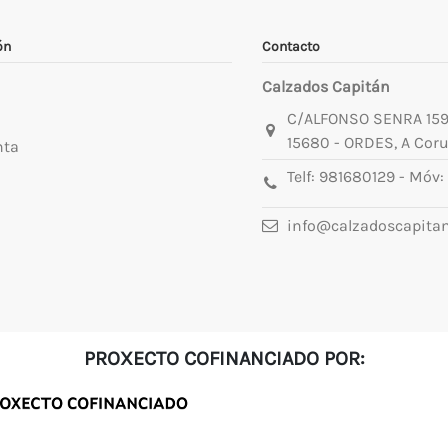
ón
Contacto
Calzados Capitán
C/ALFONSO SENRA 15
15680 - ORDES, A Cor
nta
Telf:
981680129
- Móv:
info@calzadoscapita
PROXECTO COFINANCIADO POR: