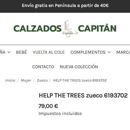
Envío gratis en Península a partir de 40€
BEBÉ
VUELTA AL COLE
MARC
IÑA
COMPLEMENTOS
CONTACTO
NUEVA COLECCIÓN
Inicio
Mujer
Zueco
HELP THE TREES zueco 6193702
HELP THE TREES zueco 6193702
79,00 €
Impuestos incluidos