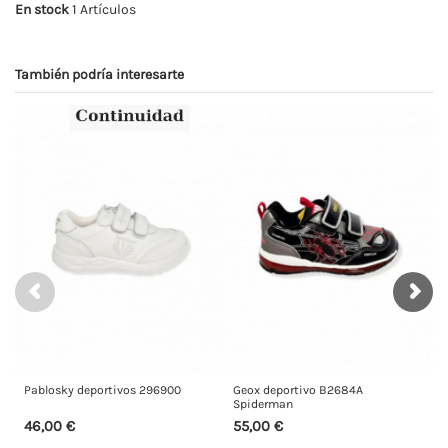
En stock
1 Artículos
También podría interesarte
ivos 296900
Geox deportivo B2684A
Adidas deportivo ni
Spiderman
55,00 €
45,00 €