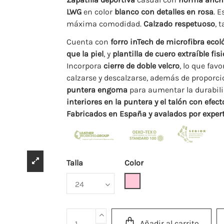
LWG
en color
blanco con detalles en rosa
. 
máxima comodidad.
Calzado respetuoso
, 
Cuenta con
forro inTech de microfibra ecol
que la piel
, y
plantilla de cuero extraíble fi
Incorpora
cierre de doble velcro
, lo que fav
calzarse y descalzarse, además de proporcio
puntera engoma
para aumentar la durabili
interiores en la puntera y el talón con efec
Fabricados en España y avalados por expe
Talla
Color
Rosa
Añadir al carrito