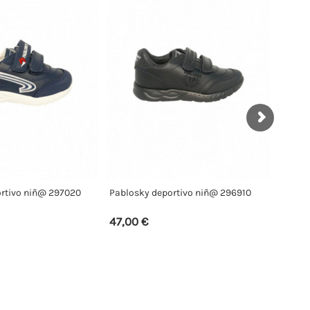
 210800
Pablosky deportivo SAX 210610
Pablosky deport
BAREFOOT
BAREFOOT
55,00 €
47,00 €