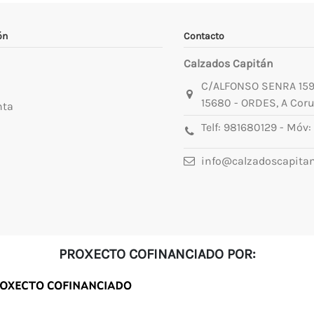
ón
Contacto
Calzados Capitán
C/ALFONSO SENRA 15
15680 - ORDES, A Cor
nta
Telf:
981680129
- Móv:
info@calzadoscapita
PROXECTO COFINANCIADO POR: