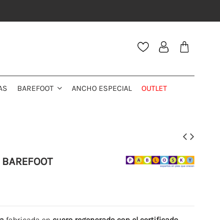
AS
ANCHO ESPECIAL
OUTLET
BAREFOOT
7 BAREFOOT
a
fabricada en
cuero regenerado con el certificado