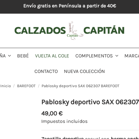
Envío gratis en Península a partir de 40€
BEBÉ
VUELTA AL COLE
MARC
IÑA
COMPLEMENTOS
CONTACTO
NUEVA COLECCIÓN
Inicio
BAREFOOT
Pablosky deportivo SAX 062307 BAREFOOT
Pablosky deportivo SAX 06230
49,00 €
Impuestos incluidos
Zapatilla deportiva
casual con
horma anch