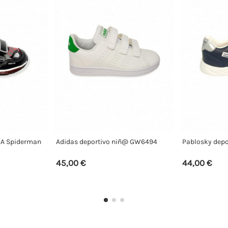
D
CHUCHES deportivo CHST-6001
Pablosky deportivo SAX
BAREFOOT
BAREFOOT
50,00 €
49,00 €