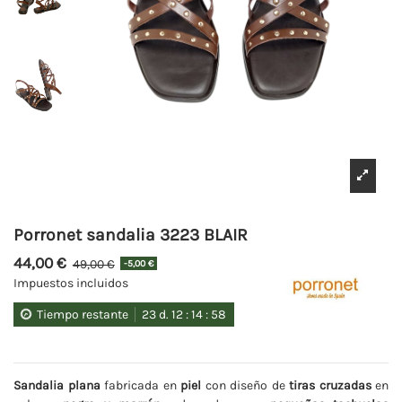
Porronet sandalia 3223 BLAIR
44,00 €
49,00 €
-5,00 €
Impuestos incluidos
Tiempo restante
23
d.
12
:
14
:
58
Sandalia plana
fabricada en
piel
con diseño de
tiras cruzadas
en