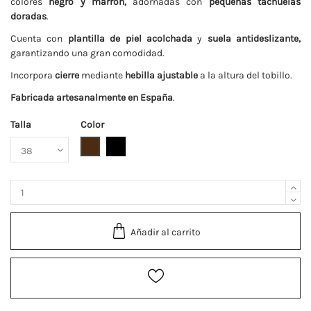
colores
negro y marrón,
adornadas con
pequeñas tachuelas
doradas
.
Cuenta con
plantilla de piel acolchada
y
suela antideslizante,
garantizando una gran comodidad.
Incorpora
cierre
mediante
hebilla ajustable
a la altura del tobillo.
Fabricada artesanalmente en España
.
Talla
Color
Marrón
Negro
Añadir al carrito