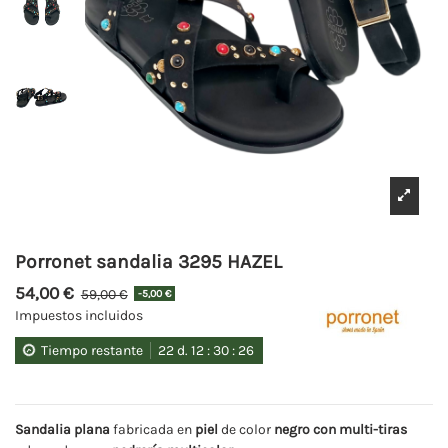
Porronet sandalia 3295 HAZEL
54,00 €
59,00 €
-5,00 €
Impuestos incluidos
Tiempo restante
22
d.
12
:
30
:
25
Sandalia plana
fabricada en
piel
de color
negro con multi-tiras