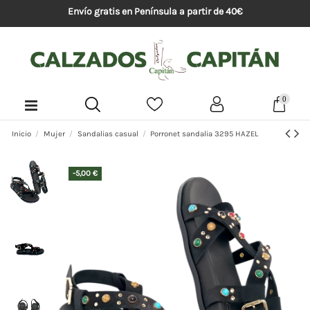
Envío gratis en Península a partir de 40€
0
Inicio
Mujer
Sandalias casual
Porronet sandalia 3295 HAZEL
-5,00 €