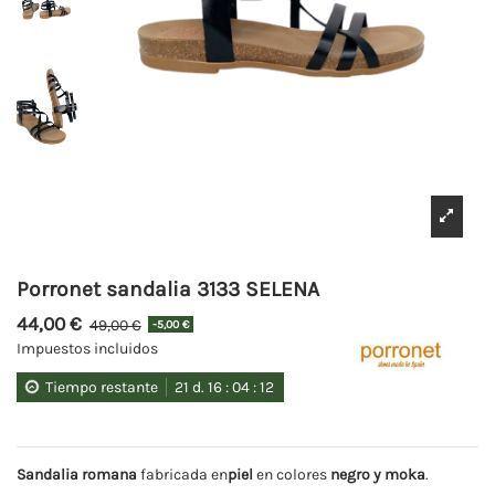
Porronet sandalia 3133 SELENA
44,00 €
49,00 €
-5,00 €
Impuestos incluidos
Tiempo restante
21
d.
16
:
04
:
12
Sandalia romana
fabricada en
piel
en colores
negro y moka
.