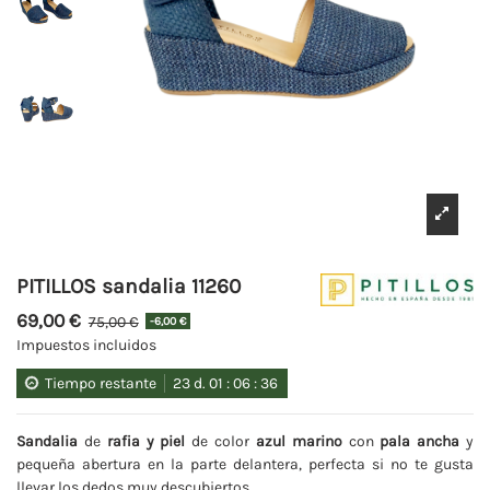
PITILLOS sandalia 11260
69,00 €
75,00 €
-6,00 €
Impuestos incluidos
Tiempo restante
23
d.
01
:
06
:
35
Sandalia
de
rafia y piel
de color
azul marino
con
pala ancha
y
pequeña abertura en la parte delantera, perfecta si no te gusta
llevar los dedos muy descubiertos.