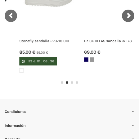
718 010
Dr. CUTILLAS sandalia 32178
PITILLOS sandalia 11262
69,00 €
69,00 €
75,00 €
23
d.
01
:
06
:
35
Condiciones
Información