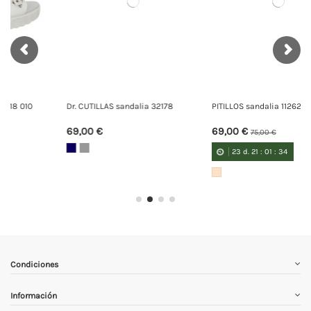
Dr. CUTILLAS sandalia 32178
PITILLOS sandalia 11262
69,00 €
69,00 €
75,00 €
23
d.
21
:
01
:
34
Condiciones
Información