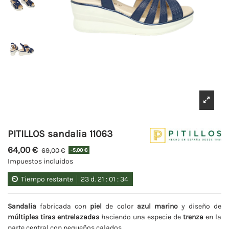
PITILLOS sandalia 11063
64,00 €
69,00 €
-5,00 €
Impuestos incluidos
Tiempo restante
23
d.
21
:
01
:
34
Sandalia
fabricada con
piel
de color
azul marino
y diseño de
múltiples tiras entrelazadas
haciendo una especie de
trenza
en la
parte central con pequeños calados.