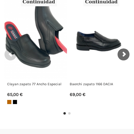
apato 77 Ancho Especial
Baerchi zapato 1166 DACIA
FLUCHOS zapa
€
69,00 €
99,00 €