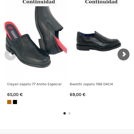
layan zapato 77 Ancho Especial
Baerchi zapato 1166 DACIA
FLUCHO
5,00 €
69,00 €
99,00