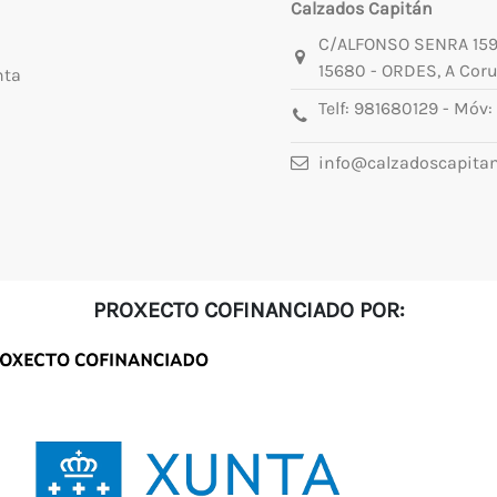
Calzados Capitán
C/ALFONSO SENRA 15
15680 - ORDES, A Cor
nta
Telf:
981680129
- Móv:
info@calzadoscapita
PROXECTO COFINANCIADO POR: