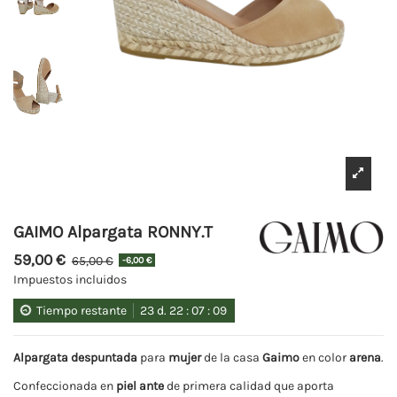
GAIMO Alpargata RONNY.T
59,00 €
65,00 €
-6,00 €
Impuestos incluidos
Tiempo restante
23
d.
22
:
07
:
09
Alpargata despuntada
para
mujer
de la casa
Gaimo
en color
arena
.
Confeccionada en
piel ante
de primera calidad que aporta