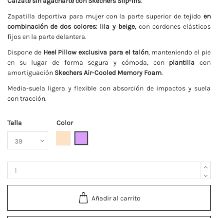
Cálzate sin agacharte con Skechers Slip-ins
.
Zapatilla deportiva para mujer con la parte superior de tejido
en
combinación de dos colores: lila y beige,
con cordones elásticos
fijos en la parte delantera.
Dispone de
Heel Pillow exclusiva para el talón
, manteniendo el pie
en su lugar de forma segura y cómoda, con
plantilla
con
amortiguación
Skechers Air-Cooled Memory Foam
.
Media-suela ligera y flexible con absorción de impactos y suela
con tracción.
Talla
Color
Beige
Lila
Añadir al carrito