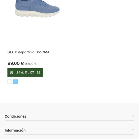
GEOX deportivo D557MA
89,00 €
99,00 €
24
d.
11
:
07
:
26
Condiciones
Información