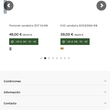
EXE sandalia BZX63164-R8
XTI sandalia 143867
39,00 €
34,00 €
49,00 €
39,00 €
24
d.
06
:
10
:
42
24
d.
06
:
10
:
42
Condiciones
Información
Contacto