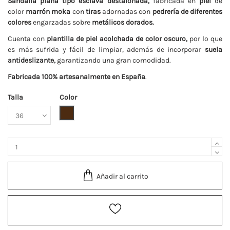
Sandalia plana tipo esclava destalonada,
fabricada en
piel
de
color
marrón moka
con
tiras
adornadas con
pedrería de diferentes
colores
engarzadas sobre
metálicos dorados.
Cuenta con
plantilla de piel acolchada de color oscuro,
por lo que
es más sufrida y fácil de limpiar, además de incorporar
suela
antideslizante,
garantizando una gran comodidad.
Fabricada 100% artesanalmente en España
.
Talla
Color
Marrón
Añadir al carrito