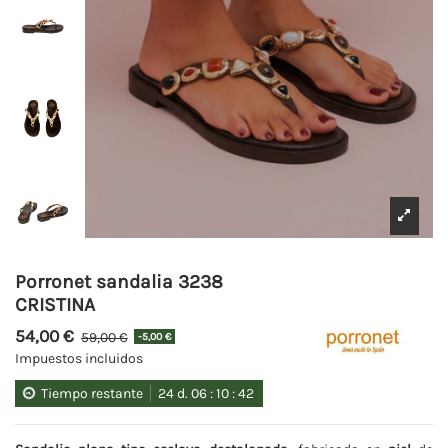
Porronet sandalia 3238
CRISTINA
54,00 €
59,00 €
-5,00 €
Impuestos incluidos
Tiempo restante
24
d.
06
:
10
:
42