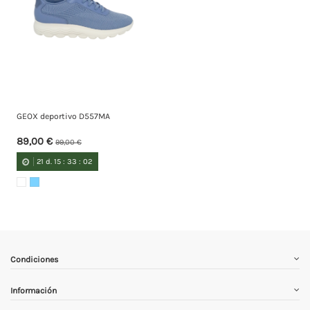
GEOX deportivo D557MA
89,00 €
99,00 €
21
d.
15
:
33
:
01
Condiciones
Información