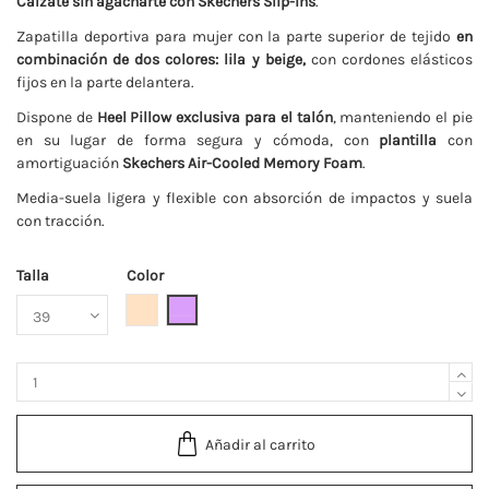
Cálzate sin agacharte con Skechers Slip-ins
.
Zapatilla deportiva para mujer con la parte superior de tejido
en
combinación de dos colores: lila y beige,
con cordones elásticos
fijos en la parte delantera.
Dispone de
Heel Pillow exclusiva para el talón
, manteniendo el pie
en su lugar de forma segura y cómoda, con
plantilla
con
amortiguación
Skechers Air-Cooled Memory Foam
.
Media-suela ligera y flexible con absorción de impactos y suela
con tracción.
Talla
Color
Beige
Lila
Añadir al carrito